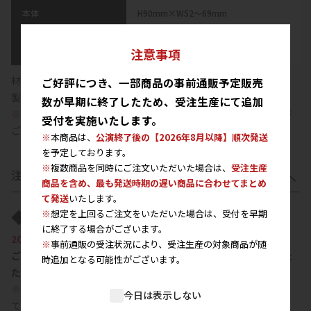
本体
H90mm×W52～69mm
台座
H45mm×W50mm
注意事項
材質：アクリル樹脂
ご好評につき、一部商品の事前通販予定販売
製造国：中国
数が早期に終了したため、受注生産にて追加
※
商品個体差により、表記スペックに多少の誤差が生じる場合が
受付を実施いたします。
ございます。あらかじめご了承ください。
※
本商品は、
公演終了後の【2026年8月以降】順次発送
を予定しております。
※
複数商品を同時にご注文いただいた場合は、
受注生産
注意事項
商品を含め、最も発送時期の遅い商品に合わせてまとめ
て発送
いたします。
◆受付期間
※
想定を上回るご注文をいただいた場合は、受付を早期
に終了する場合がございます。
2026年5月15日(金)13:00～5月31日(日)23:59
※
事前通販の受注状況により、受注生産の対象商品が随
ご好評につき、一部商品の事前通販予定販売数が早期に終了した
時追加となる可能性がございます。
ため、受注生産にて追加受付を実施いたします。
※
本商品は、
公演終了後の【2026年8月以降】順次発送
を予定し
今日は表示しない
ております。