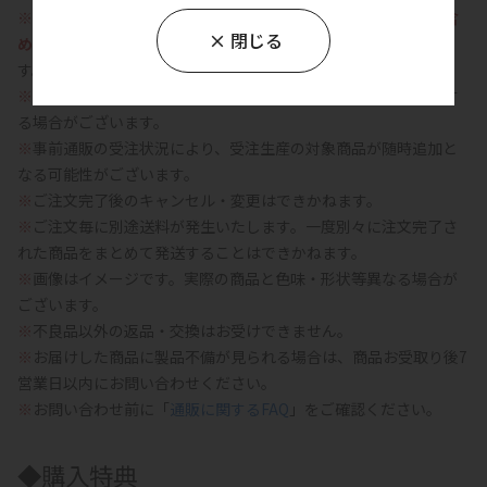
※
複数商品を同時にご注文いただいた場合は、
受注生産商品を含
閉じる
め、最も発送時期の遅い商品に合わせてまとめて発送
いたしま
す。
※
想定を上回るご注文をいただいた場合は、受付を早期に終了す
る場合がございます。
※
事前通販の受注状況により、受注生産の対象商品が随時追加と
なる可能性がございます。
※
ご注文完了後のキャンセル・変更はできかねます。
※
ご注文毎に別途送料が発生いたします。一度別々に注文完了さ
れた商品をまとめて発送することはできかねます。
※
画像はイメージです。実際の商品と色味・形状等異なる場合が
ございます。
※
不良品以外の返品・交換はお受けできません。
※
お届けした商品に製品不備が見られる場合は、商品お受取り後7
営業日以内にお問い合わせください。
※
お問い合わせ前に「
通販に関するFAQ
」をご確認ください。
◆購入特典